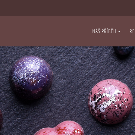
NÁŠ PŘÍBĚH
RE