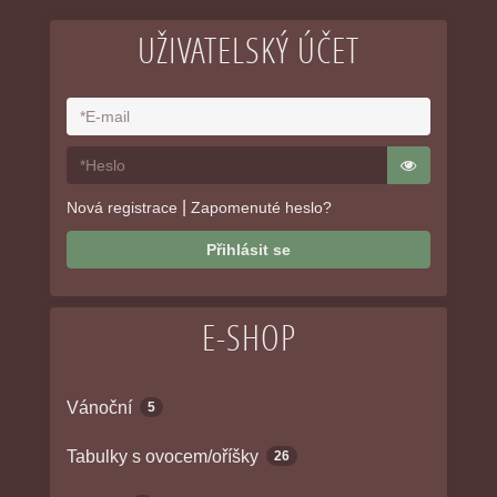
UŽIVATELSKÝ ÚČET
|
Nová registrace
Zapomenuté heslo?
Přihlásit se
E-SHOP
Vánoční
5
Tabulky s ovocem/oříšky
26