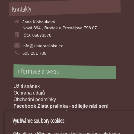
Kontakty
Jana Klobouková
Nová 394 , Brodek u Prostějova 798 07
IČO: 05073570
info@zlatapralinka.cz
603 251 735
Informace o webu
Užití stránek
Ochrana údajů
Obchodní podmínky
Facebook Zlatá pralinka
-
sdílejte náš sen!
© 2016 Jana Klobouková
Využíváme soubory cookies
Kliknutím na Přijmout cookies dáváte souhlas s uložením