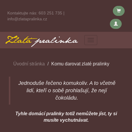
Kontaktujte nás:
603 251 735
|
info@zlatapralinka.cz
Menu
Úvodní stránka
Komu darovat zlaté pralinky
Jednoduše řečeno komukoliv. A to včetně
lidí, kteří o sobě prohlašují, že nejí
čokoládu.
Tyhle domácí pralinky totiž nemůžete jíst, ty si
musíte vychutnávat.