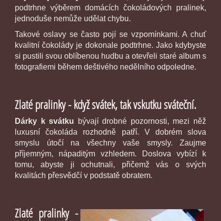
podtrhne výběrem domácích čokoládových pralinek,
jednoduše nemůže udělat chybu.
Takové oslavy se často pojí se vzpomínkami. A chuť
kvalitní čokolády je dokonale podtrhne. Jako kdybyste
si pustili svou oblíbenou hudbu a otevřeli staré album s
fotografiemi během deštivého nedělního odpoledne.
Zlaté pralinky - když svátek, tak vskutku sváteční.
Dárky k svátku
bývají drobné pozornosti, mezi něž
luxusní čokoláda rozhodně patří. V dobrém slova
smyslu útočí na všechny vaše smysly. Zaujme
příjemným, nápaditým vzhledem. Doslova vybízí k
tomu, abyste ji ochutnali, přičemž vás o svých
kvalitách přesvědčí v podstatě obratem.
Zlaté pralinky -