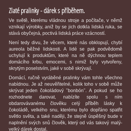
Zlaté pralinky - dárek s příběhem.
Ve světě, kterému vládnou stroje a počítače, v němž
vznikají výrobky, aniž by se jich dotkla lidská ruka, se
stává obyčejná, poctivá lidská práce vzácností.
Není tedy divu, že věcem, které nás obklopují, chybí
aureola běžné lidskosti. A lidé se pak podvědomě
uchylují k produktům, které na ně dýchnou teplem
domácího krbu, emocemi, s nimiž byly vytvořeny,
skrytým poselstvím, jaké v sobě skrývají.
Domácí, ručně vyráběné pralinky vám tohle všechno
nabídnou. Je až neuvěřitelné, kolik toho v sobě může
skrývat jeden čokoládový "bonbón". A pokud se ho
rozhodnete darovat, nabízíte spolu s ním
obdarovávanému člověku celý příběh lásky k
čokoládě, velkého snu, kterému bylo dopřáno spatřit
světlo světa, a také naději, že stejně úspěšný bude v
naplnění svých snů člověk, který od vás takový malý-
velký dárek dostal.