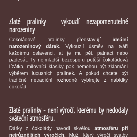
Zlaté pralinky - vykouzlí nezapomenutelné
narozeniny
Čokoládové pralinky představují
ideální
narozeninový dárek
. Vykouzlí úsměv na tváři
každému oslavenci, ať je mu pět, patnáct nebo
padesát. Ty nejmladší bezesporu potěší čokoládová
lízátka, milovníci klasiky pak nemohou být zklamáni
výběrem luxusních pralinek. A pokud chcete být
tradičně netradiční rozhodně vybírejte z nabídky
čokolád.
Zlaté pralinky - není výročí, kterému by nedodaly
sváteční atmosféru.
Dárky z čokolády navodí skvělou
atmosféru při
nejrůznějších výročích
. Muž, který výročí svatby