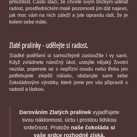
příležitost. Často stačí, že chcete svým blízkým udělat
radost, prostřednictvím malé pozornosti jim dát najevo,
jak moc vám na nich záleží a jste opravdu rádi, že je
kolem sebe máte.
Zlaté pralinky - udělejte si radost.
Sladké potěšení si samozřejmě zasloužíte i vy sami.
Když zvládnete náročný úkol, ustojíte nějaký životní
nezdar, poperete se s nepřízní osudu nebo třeba jen
potřebujete zlepšit náladu, obdarujte sami sebe
čokoládovými výrobky, které jsme pro vás připravili s
radostí a láskou.
Darováním Zlatých pralinek
vyjadřujete
svou náklonnost, úctu i prostou lidskou
srdečnost. Protože
naše čokoláda si
vaše srdce rozhodně získá.