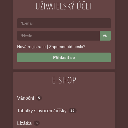
UŽIVATELSKÝ ÚČET
|
Nová registrace
Zapomenuté heslo?
Přihlásit se
E-SHOP
Vánoční
5
Tabulky s ovocem/oříšky
26
Lízátka
6