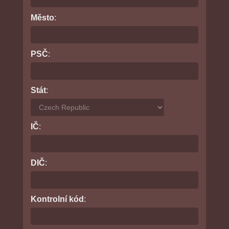
Město
:
PSČ
:
Stát
:
IČ
:
DIČ
:
Kontrolní kód
: