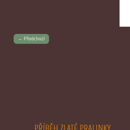
← Předchozí
PŘÍBĚH ZLATÉ PRALINKY