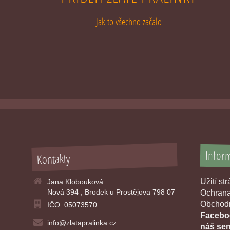
Jak to všechno začalo
Infor
Kontakty
Užití st
Jana Klobouková
Nová 394 , Brodek u Prostějova 798 07
Ochrana
Obchodn
IČO: 05073570
Faceboo
info@zlatapralinka.cz
náš sen