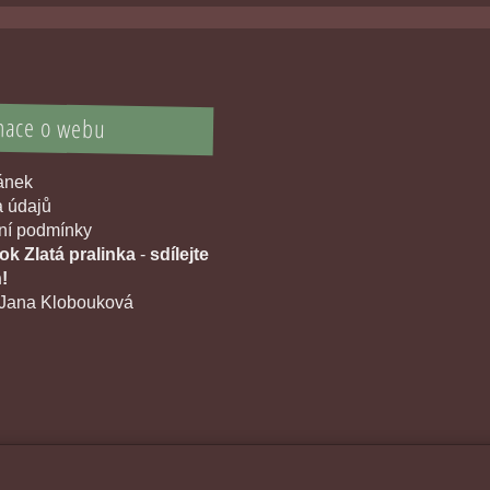
mace o webu
ránek
 údajů
í podmínky
k Zlatá pralinka
-
sdílejte
!
Jana Klobouková