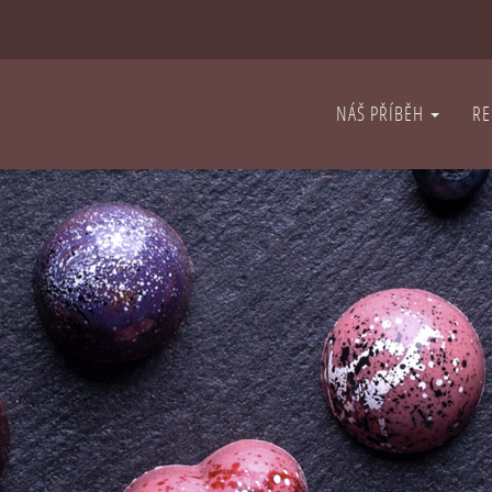
NÁŠ PŘÍBĚH
RE