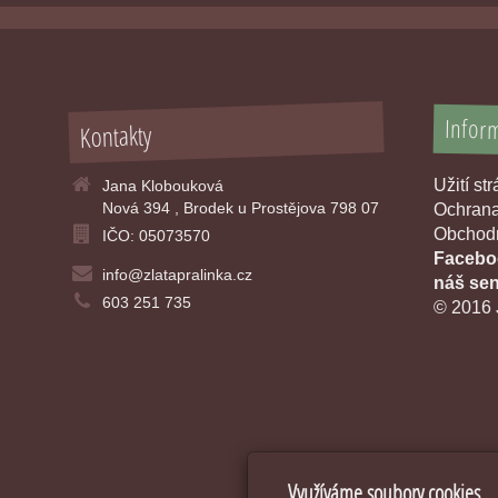
Infor
Kontakty
Užití st
Jana Klobouková
Nová 394 , Brodek u Prostějova 798 07
Ochrana
Obchodn
IČO: 05073570
Faceboo
info@zlatapralinka.cz
náš sen
603 251 735
© 2016 
Využíváme soubory cookies