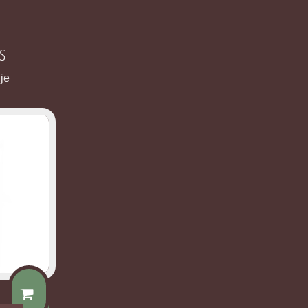
s
 je