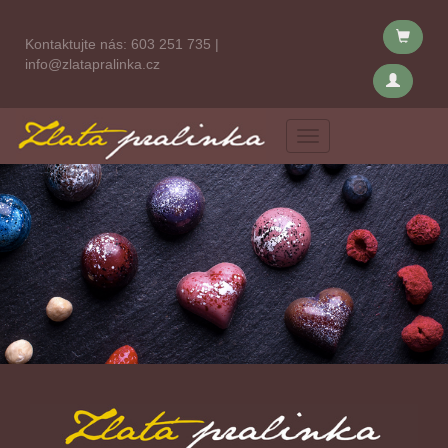
Kontaktujte nás:
603 251 735
|
info@zlatapralinka.cz
Menu