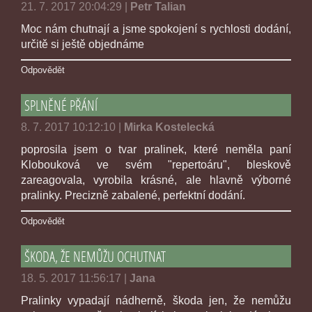
21. 7. 2017 20:04:29
|
Petr Talian
Moc nám chutnají a jsme spokojení s rychlosti dodání,
určitě si ještě objednáme
Odpovědět
SPLNĚNÉ PŘÁNÍ
8. 7. 2017 10:12:10
|
Mirka Kostelecká
poprosila jsem o tvar pralinek, které neměla paní
Klobouková ve svém "repertoáru", bleskově
zareagovala, vyrobila krásné, ale hlavně výborné
pralinky. Precizně zabalené, perfektní dodání.
Odpovědět
ŠKODA, ŽE NEMŮŽU OCHUTNAT
18. 5. 2017 11:56:17
|
Jana
Pralinky vypadají nádherně, škoda jen, že nemůžu