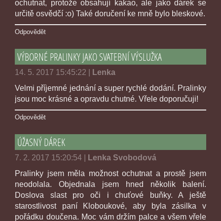
ochutnat, protože obsahují kakao, ale jako dárek se
určitě osvědčí :o) Také doručení ke mně bylo bleskové.
Odpovědět
VÝBORNÉ PRALINKY JAKO SVATEBNÍ VÝSLUŽKA
14. 5. 2017 15:45:22
|
Lenka
Velmi příjemné jednání a super rychlé dodání. Pralinky
jsou moc krásné a opravdu chutné. Vřele doporučuji!
Odpovědět
ÚŽASNÝ DÁREK
7. 2. 2017 15:20:54
|
Lenka Svobodová
Pralinky jsem měla možnost ochutnat a prostě jsem
neodolala. Objednala jsem hned několik balení.
Doslova slast pro oči i chuťové buňky. A ještě
starostlivost paní Kloboukové, aby byla zásilka v
pořádku doučena. Moc vám držím palce a všem vřele