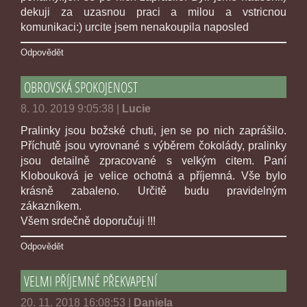
dekuji za uzasnou praci a milou a vstricnou
komunikaci:) urcite jsem nenakoupila naposled
Odpovědět
OBROVSKÁ SPOKOJENOST
8. 10. 2019 9:05:38
|
Lucie
Pralinky jsou božské chuti, jen se po nich zaprášilo.
Příchutě jsou vyrovnané s výběrem čokolády, pralinky
jsou detailně zpracované s velkým citem. Paní
Klobouková je velice ochotná a příjemná. Vše bylo
krásně zabaleno. Určitě budu pravidelným
zákazníkem.
Všem srdečně doporučuji !!!
Odpovědět
VELMI PŘÍJEMNÉ PŘEKVAPENÍ
20. 11. 2018 16:08:53
|
Daniela