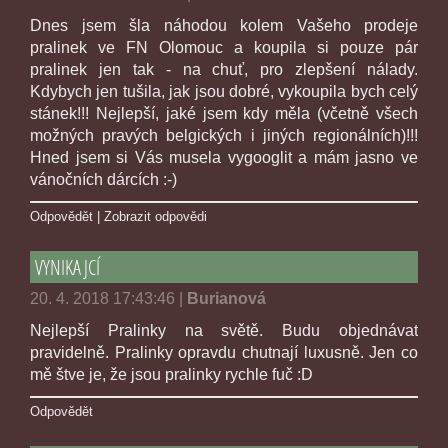
Dnes jsem šla náhodou kolem Vašeho prodeje
pralinek ve FN Olomouc a koupila si pouze pár
pralinek jen tak - na chuť, pro zlepšení nálady.
Kdybych jen tušila, jak jsou dobré, vykoupila bych celý
stánek!!! Nejlepší, jaké jsem kdy měla (včetně všech
možných pravých belgických i jiných regionálních)!!!
Hned jsem si Vás musela vygooglit a mám jasno ve
vánočních dárcích :-)
Odpovědět
|
Zobrazit odpovědi
VYNIKAJCÍ
20. 4. 2018 17:43:46
|
Burianová
Nejlepší Pralinky na světě. Budu objednávat
pravidelně. Pralinky opravdu chutnají luxusně. Jen co
mě štve je, že jsou pralinky rychle fuč :D
Odpovědět