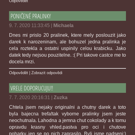
Odpovědět
PONIČENÉ PRALINKY
9. 7. 2020 11:33:45
|
Michaela
Dnes mi prislo 20 pralinek, ktere mely poslouzit jako
darek k narozeninam, ale bohuzel jedna pralinka je
cela roztekla a ostatni uspinily celou krabicku. Jako
datek tedy nejsou pouzitelne. :( Pri takove castce me to
docela mrzi.
Odpovědět
|
Zobrazit odpovědi
VRELE DOPORUCUJU!!
7. 7. 2020 20:16:31
|
Zuzka
Chtela jsem nejaky originalni a chutny darek a toto
byla bajecna trefa!tak vyborne pralinky jsem jeste
neochutnala. Lahodna a jemna chut cokolady a k tomu
opravdu krasny vhled.pastva pro oci i chutove
poharky..jen se po nich zaprasilo. Byli jsme nadseni:)