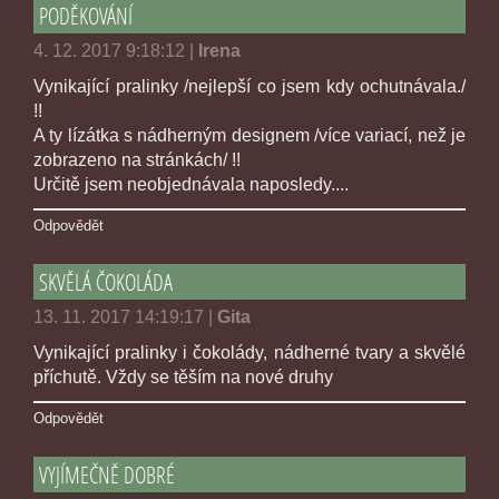
PODĚKOVÁNÍ
4. 12. 2017 9:18:12
|
Irena
Vynikající pralinky /nejlepší co jsem kdy ochutnávala./
!!
A ty lízátka s nádherným designem /více variací, než je
zobrazeno na stránkách/ !!
Určitě jsem neobjednávala naposledy....
Odpovědět
SKVĚLÁ ČOKOLÁDA
13. 11. 2017 14:19:17
|
Gita
Vynikající pralinky i čokolády, nádherné tvary a skvělé
příchutě. Vždy se těším na nové druhy
Odpovědět
VYJÍMEČNĚ DOBRÉ