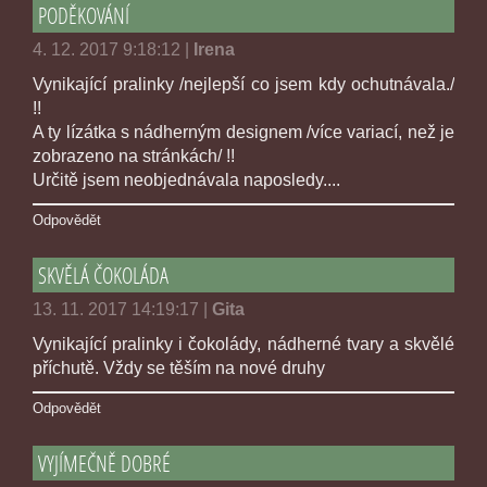
PODĚKOVÁNÍ
4. 12. 2017 9:18:12
|
Irena
Vynikající pralinky /nejlepší co jsem kdy ochutnávala./
!!
A ty lízátka s nádherným designem /více variací, než je
zobrazeno na stránkách/ !!
Určitě jsem neobjednávala naposledy....
Odpovědět
SKVĚLÁ ČOKOLÁDA
13. 11. 2017 14:19:17
|
Gita
Vynikající pralinky i čokolády, nádherné tvary a skvělé
příchutě. Vždy se těším na nové druhy
Odpovědět
VYJÍMEČNĚ DOBRÉ