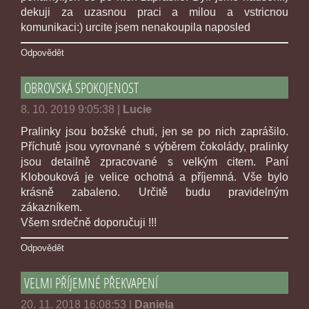
dekuji za uzasnou praci a milou a vstricnou
komunikaci:) urcite jsem nenakoupila naposled
Odpovědět
OBROVSKÁ SPOKOJENOST
8. 10. 2019 9:05:38
|
Lucie
Pralinky jsou božské chuti, jen se po nich zaprášilo.
Příchutě jsou vyrovnané s výběrem čokolády, pralinky
jsou detailně zpracované s velkým citem. Paní
Klobouková je velice ochotná a příjemná. Vše bylo
krásně zabaleno. Určitě budu pravidelným
zákazníkem.
Všem srdečně doporučuji !!!
Odpovědět
VELMI PŘÍJEMNÉ PŘEKVAPENÍ
20. 11. 2018 16:08:53
|
Daniela