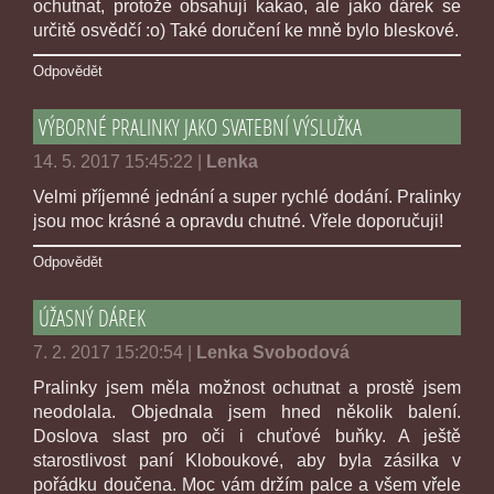
ochutnat, protože obsahují kakao, ale jako dárek se
určitě osvědčí :o) Také doručení ke mně bylo bleskové.
Odpovědět
VÝBORNÉ PRALINKY JAKO SVATEBNÍ VÝSLUŽKA
14. 5. 2017 15:45:22
|
Lenka
Velmi příjemné jednání a super rychlé dodání. Pralinky
jsou moc krásné a opravdu chutné. Vřele doporučuji!
Odpovědět
ÚŽASNÝ DÁREK
7. 2. 2017 15:20:54
|
Lenka Svobodová
Pralinky jsem měla možnost ochutnat a prostě jsem
neodolala. Objednala jsem hned několik balení.
Doslova slast pro oči i chuťové buňky. A ještě
starostlivost paní Kloboukové, aby byla zásilka v
pořádku doučena. Moc vám držím palce a všem vřele