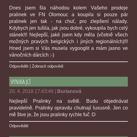
Dnes jsem šla náhodou kolem Vašeho prodeje
pralinek ve FN Olomouc a koupila si pouze pár
pralinek jen tak - na chuť, pro zlepšení nálady.
Kdybych jen tušila, jak jsou dobré, vykoupila bych celý
stánek!!! Nejlepší, jaké jsem kdy měla (včetně všech
možných pravých belgických i jiných regionálních)!!!
Hned jsem si Vás musela vygooglit a mám jasno ve
vánočních dárcích :-)
Odpovědět
|
Zobrazit odpovědi
VYNIKAJCÍ
20. 4. 2018 17:43:46
|
Burianová
Nejlepší Pralinky na světě. Budu objednávat
pravidelně. Pralinky opravdu chutnají luxusně. Jen co
mě štve je, že jsou pralinky rychle fuč :D
Odpovědět