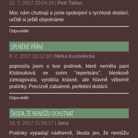
21. 7. 2017 20:04:29
|
Petr Talian
Moc nám chutnají a jsme spokojení s rychlosti dodání,
určitě si ještě objednáme
Odpovědět
SPLNĚNÉ PŘÁNÍ
8. 7. 2017 10:12:10
|
Mirka Kostelecká
poprosila jsem o tvar pralinek, které neměla paní
Klobouková ve svém "repertoáru", bleskově
zareagovala, vyrobila krásné, ale hlavně výborné
pralinky. Precizně zabalené, perfektní dodání.
Odpovědět
ŠKODA, ŽE NEMŮŽU OCHUTNAT
18. 5. 2017 11:56:17
|
Jana
Pralinky vypadají nádherně, škoda jen, že nemůžu