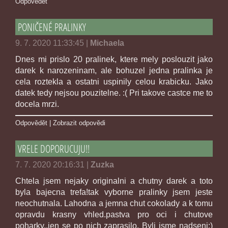
Odpovědět
PONIČENÉ PRALINKY
9. 7. 2020 11:33:45
|
Michaela
Dnes mi prislo 20 pralinek, ktere mely poslouzit jako
darek k narozeninam, ale bohuzel jedna pralinka je
cela roztekla a ostatni uspinily celou krabicku. Jako
datek tedy nejsou pouzitelne. :( Pri takove castce me to
docela mrzi.
Odpovědět
|
Zobrazit odpovědi
VRELE DOPORUCUJU!!
7. 7. 2020 20:16:31
|
Zuzka
Chtela jsem nejaky originalni a chutny darek a toto
byla bajecna trefa!tak vyborne pralinky jsem jeste
neochutnala. Lahodna a jemna chut cokolady a k tomu
opravdu krasny vhled.pastva pro oci i chutove
poharky..jen se po nich zaprasilo. Byli jsme nadseni:)