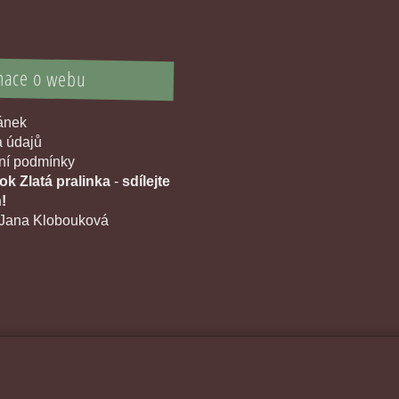
mace o webu
ránek
 údajů
í podmínky
k Zlatá pralinka
-
sdílejte
!
Jana Klobouková