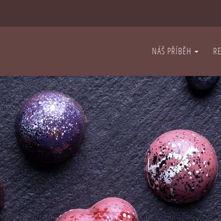
NÁŠ PŘÍBĚH
R