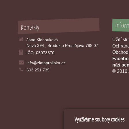
Infor
Kontakty
Užití st
Jana Klobouková
Nová 394 , Brodek u Prostějova 798 07
Ochrana
Obchodn
IČO: 05073570
Faceboo
info@zlatapralinka.cz
náš sen
603 251 735
© 2016 
Využíváme soubory cookies