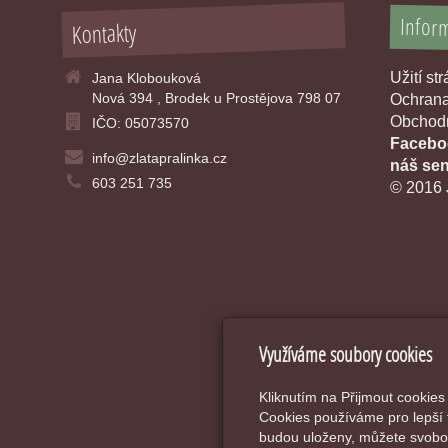
Infor
Kontakty
Užití st
Jana Klobouková
Nová 394 , Brodek u Prostějova 798 07
Ochrana
Obchodn
IČO: 05073570
Faceboo
info@zlatapralinka.cz
náš sen
603 251 735
© 2016 
Využíváme soubory cookies
Kliknutím na Přijmout cookies
Cookies používáme pro lepší 
budou uloženy, můžete svobod