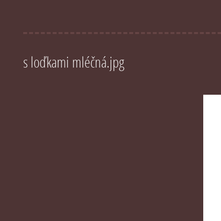
s loďkami mléčná.jpg