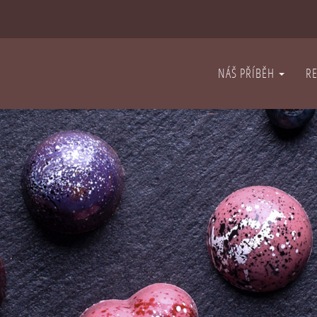
NÁŠ PŘÍBĚH
R