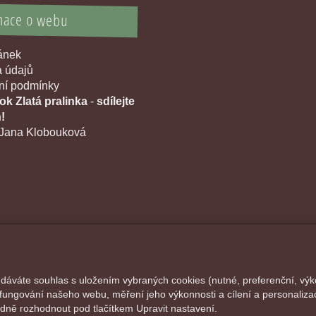
mace o webu
ránek
 údajů
í podmínky
k Zlatá pralinka
-
sdílejte
!
Jana Klobouková
 dáváte souhlas s uložením vybraných cookies (nutné, preferenční, výk
fungování našeho webu, měření jeho výkonnosti a cílení a personalizac
ně rozhodnout pod tlačítkem Upravit nastavení.