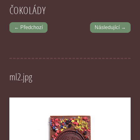
ČOKOLÁDY
← Předchozí
Následující →
ml2.jpg