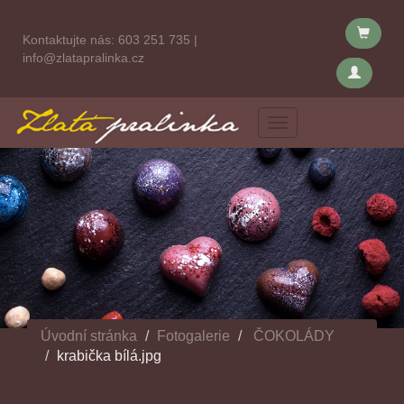
Kontaktujte nás:
603 251 735
|
info@zlatapralinka.cz
Menu
Úvodní stránka
Fotogalerie
ČOKOLÁDY
krabička bílá.jpg