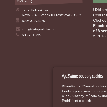
Užití st
Jana Klobouková
Nová 394 , Brodek u Prostějova 798 07
Ochrana
Obchodn
IČO: 05073570
Faceboo
info@zlatapralinka.cz
náš sen
603 251 735
© 2016 
Využíváme soubory cookies
Kliknutím na Přijmout cookies
Cookies používáme pro lepší 
budou uloženy, můžete svobod
Prohlášení o cookies.