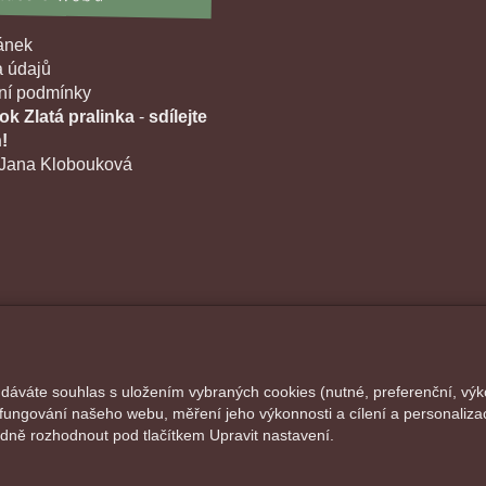
ránek
 údajů
í podmínky
k Zlatá pralinka
-
sdílejte
!
Jana Klobouková
 dáváte souhlas s uložením vybraných cookies (nutné, preferenční, výk
fungování našeho webu, měření jeho výkonnosti a cílení a personalizac
ně rozhodnout pod tlačítkem Upravit nastavení.