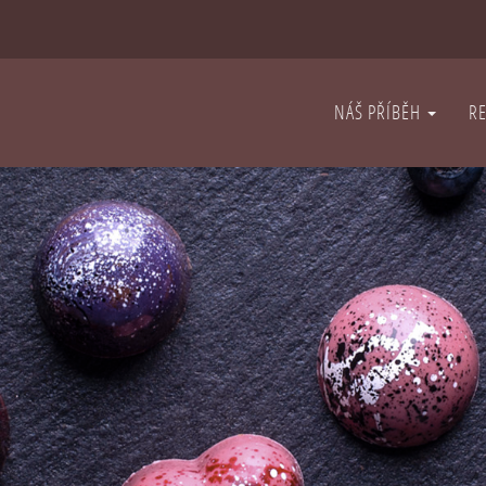
NÁŠ PŘÍBĚH
R