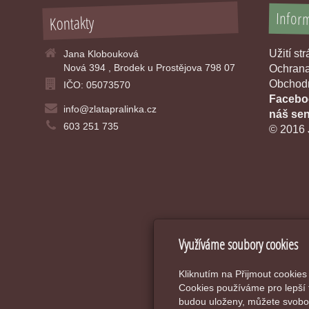
Infor
Kontakty
Užití st
Jana Klobouková
Nová 394 , Brodek u Prostějova 798 07
Ochrana
Obchodn
IČO: 05073570
Faceboo
info@zlatapralinka.cz
náš sen
603 251 735
© 2016 
Využíváme soubory cookies
Kliknutím na Přijmout cookies
Cookies používáme pro lepší 
budou uloženy, můžete svobod