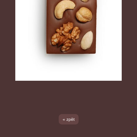
« zpět