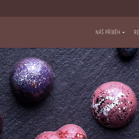
NÁŠ PŘÍBĚH
R