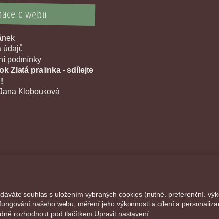
mace o webu
ránek
 údajů
í podmínky
k Zlatá pralinka
-
sdílejte
!
Jana Klobouková
 dáváte souhlas s uložením vybraných cookies (nutné, preferenční, výk
fungování našeho webu, měření jeho výkonnosti a cílení a personalizac
ně rozhodnout pod tlačítkem Upravit nastavení.