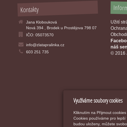
Infor
Kontakty
Užití st
Jana Klobouková
Nová 394 , Brodek u Prostějova 798 07
Ochrana
Obchodn
IČO: 05073570
Faceboo
info@zlatapralinka.cz
náš sen
603 251 735
© 2016 
Využíváme soubory cookies
Kliknutím na Přijmout cookies
Cookies používáme pro lepší 
budou uloženy, můžete svobod