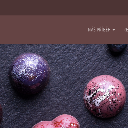
NÁŠ PŘÍBĚH
R