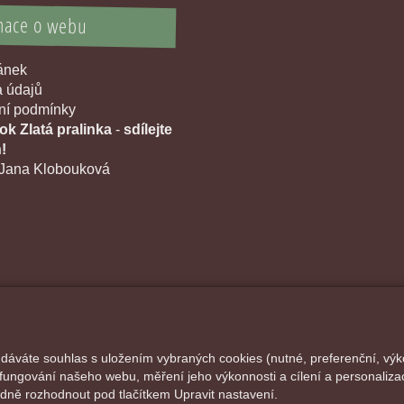
mace o webu
ránek
 údajů
í podmínky
k Zlatá pralinka
-
sdílejte
!
Jana Klobouková
 dáváte souhlas s uložením vybraných cookies (nutné, preferenční, výk
fungování našeho webu, měření jeho výkonnosti a cílení a personalizac
ně rozhodnout pod tlačítkem Upravit nastavení.